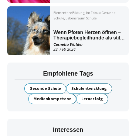
Elementare Bildung
Im Fokus: Gesunde
Schule
Lebensraum Schule
Wenn Pfoten Herzen öffnen –
Therapiebegleithunde als stille
Helfer im Schulalltag
Cornelia Walder
22. Feb 2026
Empfohlene Tags
Gesunde Schule
Schulentwicklung
Medienkompetenz
Lernerfolg
Interessen