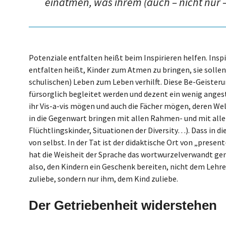
einatmen, was ihrem (auch – nicht nur –
Potenziale entfalten heißt beim Inspirieren helfen. Insp
entfalten heißt, Kinder zum Atmen zu bringen, sie sollen 
schulischen) Leben zum Leben verhilft. Diese Be-Geisterung
fürsorglich begleitet werden und dezent ein wenig angestu
ihr Vis-a-vis mögen und auch die Fächer mögen, deren Wel
in die Gegenwart bringen mit allen Rahmen- und mit all
Flüchtlingskinder, Situationen der Diversity…). Dass in 
von selbst. In der Tat ist der didaktische Ort von „prese
hat die Weisheit der Sprache das wortwurzelverwandt ge
also, den Kindern ein Geschenk bereiten, nicht dem Lehrer
zuliebe, sondern nur ihm, dem Kind zuliebe.
Der Getriebenheit widerstehen