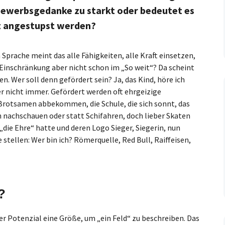
bewerbsgedanke zu starkt oder bedeutet es
ent angestupst werden?
Sprache meint das alle Fähigkeiten, alle Kraft einsetzen,
e Einschränkung aber nicht schon im „So weit“? Da scheint
. Wer soll denn gefördert sein? Ja, das Kind, höre ich
der nicht immer. Gefördert werden oft ehrgeizige
 Brotsamen abbekommen, die Schule, die sich sonnt, das
 nachschauen oder statt Schifahren, doch lieber Skaten
„die Ehre“ hatte und deren Logo Sieger, Siegerin, nun
e stellen: Wer bin ich? Römerquelle, Red Bull, Raiffeisen,
?
nter Potenzial eine Größe, um „ein Feld“ zu beschreiben. Das