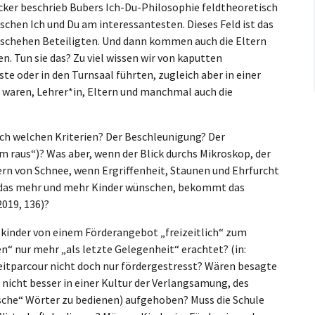
ker beschrieb Bubers Ich-Du-Philosophie feldtheoretisch
ischen Ich und Du am interessantesten. Dieses Feld ist das
geschehen Beteiligten. Und dann kommen auch die Eltern
en. Tun sie das? Zu viel wissen wir von kaputten
ste oder in den Turnsaal führten, zugleich aber in einer
 waren, Lehrer*in, Eltern und manchmal auch die
nach welchen Kriterien? Der Beschleunigung? Der
 raus“)? Was aber, wenn der Blick durchs Mikroskop, der
zern von Schnee, wenn Ergriffenheit, Staunen und Ehrfurcht
 das mehr und mehr Kinder wünschen, bekommt das
019, 136)?
lkinder von einem Förderangebot „freizeitlich“ zum
“ nur mehr „als letzte Gelegenheit“ erachtet? (in:
zeitparcour nicht doch nur fördergestresst? Wären besagte
 nicht besser in einer Kultur der Verlangsamung, des
sche“ Wörter zu bedienen) aufgehoben? Muss die Schule