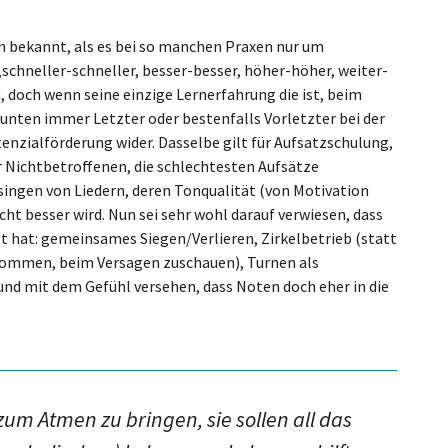
rn bekannt, als es bei so manchen Praxen nur um
schneller-schneller, besser-besser, höher-höher, weiter-
, doch wenn seine einzige Lernerfahrung die ist, beim
unten immer Letzter oder bestenfalls Vorletzter bei der
enzialförderung wider. Dasselbe gilt für Aufsatzschulung,
 Nichtbetroffenen, die schlechtesten Aufsätze
rsingen von Liedern, deren Tonqualität (von Motivation
icht besser wird. Nun sei sehr wohl darauf verwiesen, dass
t hat: gemeinsames Siegen/Verlieren, Zirkelbetrieb (statt
aufkommen, beim Versagen zuschauen), Turnen als
nd mit dem Gefühl versehen, dass Noten doch eher in die
zum Atmen zu bringen, sie sollen all das