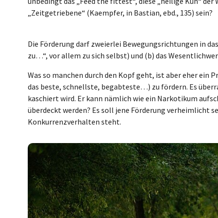
unbedingt das „Feed the fittest“, diese „heilige Kuh“ de
„Zeitgetriebene“ (Kaempfer, in Bastian, ebd., 135) sein?
Die Förderung darf zweierlei Bewegungsrichtungen in das
zu…“, vor allem zu sich selbst) und (b) das Wesentlichwer
Was so manchen durch den Kopf geht, ist aber eher ein P
das beste, schnellste, begabteste…) zu fördern. Es überr
kaschiert wird. Er kann nämlich wie ein Narkotikum aufs
überdeckt werden? Es soll jene Förderung verheimlicht se
Konkurrenzverhalten steht.