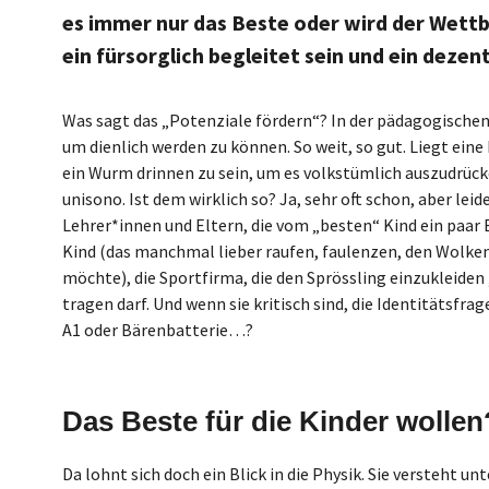
es immer nur das Beste oder wird der Wett
ein fürsorglich begleitet sein und ein dez
Was sagt das „Potenziale fördern“? In der pädagogischen 
um dienlich werden zu können. So weit, so gut. Liegt ein
ein Wurm drinnen zu sein, um es volkstümlich auszudrücken
unisono. Ist dem wirklich so? Ja, sehr oft schon, aber lei
Lehrer*innen und Eltern, die vom „besten“ Kind ein paar
Kind (das manchmal lieber raufen, faulenzen, den Wolken
möchte), die Sportfirma, die den Sprössling einzukleiden 
tragen darf. Und wenn sie kritisch sind, die Identitätsfrag
A1 oder Bärenbatterie…?
Das Beste für die Kinder wollen
Da lohnt sich doch ein Blick in die Physik. Sie versteht u