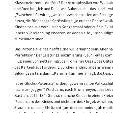
Klassenzimmer – ein Feld? Der Atomphysiker von Weizsäc
und fand bei „Ich und Du“ – wie Buber auch – das „und“ zw
„Zwischen“. Es wirkt, „waltet“ zwischen allen am Schul
hinzu, die für besagte Sprösslinge „ja nur das Beste“ woll
Kindheiten, die wohl in den Konzertsaal oder auf die Skipi
inneren Verelendung endeten, an denen alle „unschuldig“
Mitschüler*nnen.
Das Potenzial eines Kraftfeldes will erkannt sein. Aber 
Perfektion? Der Leistungsmaximierung („auf Teufel komm
Flug eines Schmetterlings, der Ton einer Orgel, das Glit
das Kartenhaus Förderung durcheinanderbringen? Wenn
Bildungssystem dann „Kammerflimmern“ (vgl. Bastian, 2
Ist es Glücks-Potenzialförderung, wenn schon Volksschu
nächsten joggen? Wird dann, nach Gronemeyer, „das Leben
Bastian, 2019, 134). Sind so manche Kinder in einem Frei
Pausen, um des Kindes und nicht um des Ehrgeizes willen,
Staunens und der Ehrfurcht (um drei besonders „altmodi