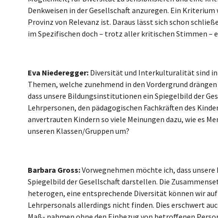
Denkweisen in der Gesellschaft anzuregen. Ein Kriterium 
Provinz von Relevanz ist. Daraus lässt sich schon schlie
im Spezifischen doch – trotz aller kritischen Stimmen – 
Eva Niederegger:
Diversität und Interkulturalität sind 
Themen, welche zunehmend in den Vordergrund drängen 
dass unsere Bildungsinstitutionen ein Spiegelbild der Ges
Lehrpersonen, den pädagogischen Fachkräften des Kinderg
anvertrauten Kindern so viele Meinungen dazu, wie es M
unseren Klassen/Gruppen um?
Barbara Gross:
Vorwegnehmen möchte ich, dass unsere Bi
Spiegelbild der Gesellschaft darstellen. Die Zusammense
heterogen, eine entsprechende Diversität können wir auf
Lehrpersonals allerdings nicht finden. Dies erschwert a
Maß- nahmen ohne den Einbezug von betroffenen Personen