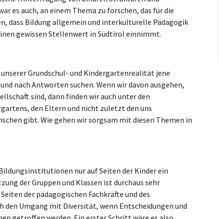
war es auch, an einem Thema zu forschen, das für die
ßen, dass Bildung allgemein und interkulturelle Pädagogik
einen gewissen Stellenwert in Südtirol einnimmt.
in unserer Grundschul- und Kindergartenrealität jene
und nach Antworten suchen. Wenn wir davon ausgehen,
ellschaft sind, dann finden wir auch unter den
artens, den Eltern und nicht zuletzt den uns
enschen gibt. Wie gehen wir sorgsam mit diesen Themen in
ldungsinstitutionen nur auf Seiten der Kinder ein
tzung der Gruppen und Klassen ist durchaus sehr
 Seiten der pädagogischen Fachkräfte und des
uch den Umgang mit Diversität, wenn Entscheidungen und
 getroffen werden. Ein erster Schritt wäre es also,